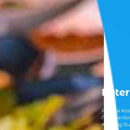
Kater
Aplikasi Ka
Memberday
Katering R